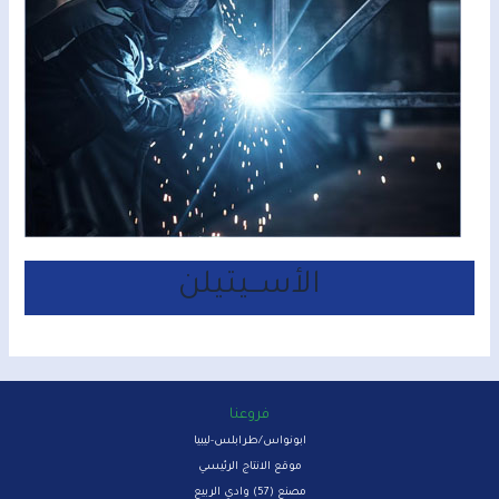
الأســيتيلن
فروعنا
ابونواس/طرابلس-ليبيا
موقع الانتاج الرئيسي
مصنع (57) وادي الربيع