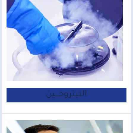
النيتروجـــين