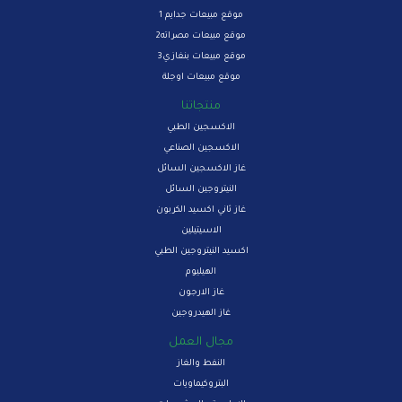
موقع مبيعات جدايم 1
موقع مبيعات مصراته2
موقع مبيعات بنغازي3
موقع مبيعات اوجلة
منتجاتنا
الاكسجين الطبي
الاكسجين الصناعي
غاز الاكسجين السائل
النيتروجين السائل
غاز ثاني اكسيد الكربون
الاسيتيلين
اكسيد النيتروجين الطبي
الهيليوم
غاز الارجون
غاز الهيدروجين
مجال العمل
النفط والغاز
البتروكيماويات