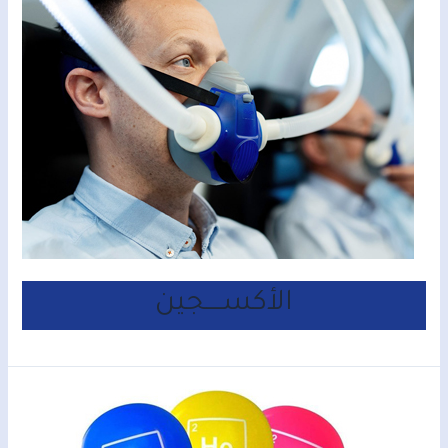
الأكســــجين