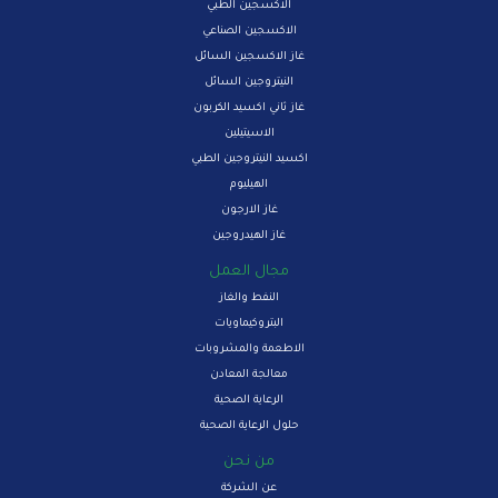
الاكسجين الطبي
الاكسجين الصناعي
غاز الاكسجين السائل
النيتروجين السائل
غاز ثاني اكسيد الكربون
الاسيتيلين
اكسيد النيتروجين الطبي
الهيليوم
غاز الارجون
غاز الهيدروجين
مجال العمل
النفط والغاز
البتروكيماويات
الاطعمة والمشروبات
معالجة المعادن
الرعاية الصحية
حلول الرعاية الصحية
من نحن
عن الشركة