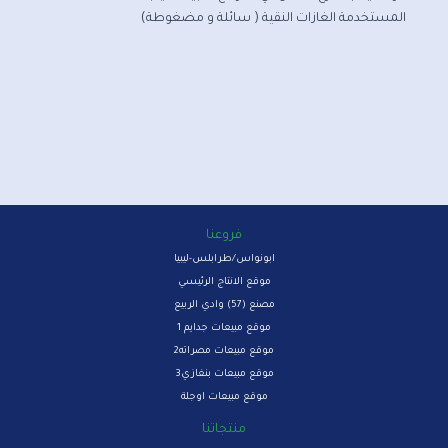
المستخدمة الغازات النقية ( سائلة و مضغوطة)
فروعنا
ابونواس/طرابلس-ليبيا
موقع الانتاج الرئيسي
مصنع (57) وادي الربيع
موقع مبيعات جدايم 1
موقع مبيعات مصراته2
موقع مبيعات بنغازي3
موقع مبيعات اوجلة
منتجاتنا