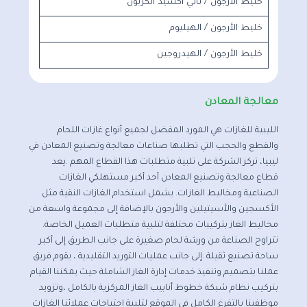
خليط الأرجون / ثاني أكسيد الكربون
خليط الأرجون / الهيليوم
خليط الأرجون / الهيدروجين
معالجة المعادن
الليبية للغازات هي المورد المفضل لجميع أنواع غازات اللحام
والقطع والحجب التي تطلبها صناعات معالجة وتصنيع المعادن في
ليبيا، تركز الشركة على تلبية متطلبات هذا القطاع المهم .يعد
قطاع معالجة وتصنيع المعادن أحد أكبر مستهلكي الغازات
الصناعية ومخاليط الغازات. يشمل استخدام الغازات النقية مثل
الأكسجين والأسيتيلين والأرجون بالإضافة إلى مجموعة واسعة من
مخاليط الغاز بتركيبات مختلفة لتلبية متطلبات العميل الخاصة.
تتراوح الصناعة من ورشة لحام صغيرة على جانب الطريق إلى أكبر
ساحة تصنيع ثقيلة .إلى جانب عمليات التوريد التقليدية ، يقوم فريق
عملنا بتصميم وتنفيذ خدمات إدارة الغاز الشاملة حيث يمكننا القيام
بتركيب نظام شبكة خطوط أنابيب الغاز المركزية بالكامل ،وتزويد
موظفينا بالتفرغ الكامل في الموقع لتلبية احتياجات عملائنا الغازات