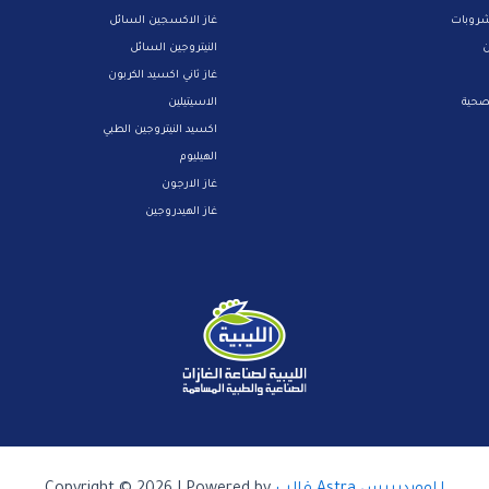
شروبات
غاز الاكسجين السائل
ن
النيتروجين السائل
غاز ثاني اكسيد الكربون
لصحية
الاسيتيلين
اكسيد النيتروجين الطبي
الهيليوم
غاز الارجون
غاز الهيدروجين