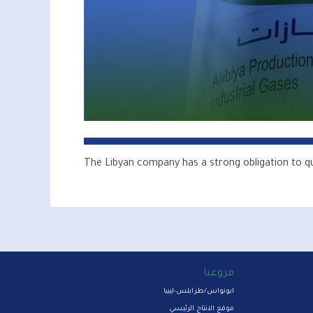
The Libyan company has a strong obligation to qual
فروعنا
ابونواس/طرابلس-ليبيا
موقع الانتاج الرئيسي