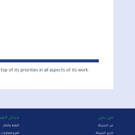
 of its priorities in all aspects of its work.
من نحن
مجال الع
عن الشركة
النفط والغاز
تاريخ الشركة
البتروكيماويات