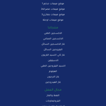
موقع مبيعات جدايم 1
موقع مبيعات مصراته2
موقع مبيعات بنغازي3
موقع مبيعات اوجلة
منتجاتنا
الاكسجين الطبي
الاكسجين الصناعي
غاز الاكسجين السائل
النيتروجين السائل
غاز ثاني اكسيد الكربون
الاسيتيلين
اكسيد النيتروجين الطبي
الهيليوم
غاز الارجون
غاز الهيدروجين
مجال العمل
النفط والغاز
البتروكيماويات