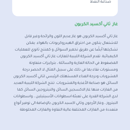
صناعة النفط
غاز ثاني أكسيد الكربون
غاز ثاني أكسيد الكربون هو غاز عديم اللون والرائحة وغير قابل
للاشتعال يتكون من احتراق الهيدروكربونات بالهواء. يمكن
تشكيلها أيضًا عن طريق تخمير السوائل و كمنتج ثانوي للعمليات
الكيميائية. تقدم الشركة الليبية للغازات غاز ثاني أكسيد الكربون
المضغوط في الحالة الغازية والسائلة ، بتركيزات متفاوتة
ومستويات نقاء بما في ذلك على سبيل المثال لا الحصر درجة
المشروبات ودرجة الغذاء المستهلك الرئيسي لثاني أكسيد الكربون
السائل هو صناعة الأغذية والمشروبات. تنتج الشركة الليبية العديد
من الغازات منها غاز الاكسجين السائل والنيتروجين السائل كما
لدى الشركة القدرة على تعبئة اسطوانات الأسيتيلين ، واسطوانات
النيتروز ، وغاز الأرجون وثاني اكسيد الكربون بالإضافة الى توفير أنواع
متعددة من الغازات المختلفة عالية النقاوة والغازات المخلوطة