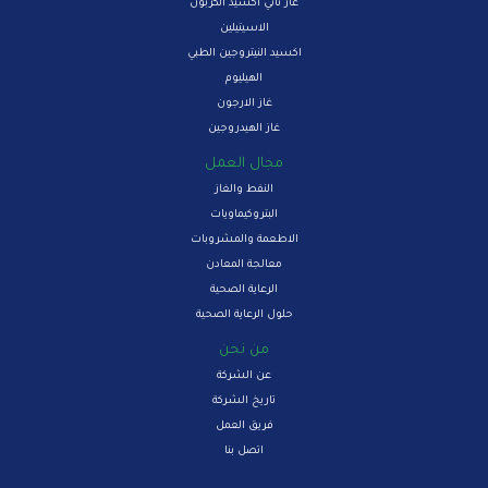
غاز ثاني اكسيد الكربون
الاسيتيلين
اكسيد النيتروجين الطبي
الهيليوم
غاز الارجون
غاز الهيدروجين
مجال العمل
النفط والغاز
البتروكيماويات
الاطعمة والمشروبات
معالجة المعادن
الرعاية الصحية
حلول الرعاية الصحية
من نحن
عن الشركة
تاريخ الشركة
فريق العمل
اتصل بنا